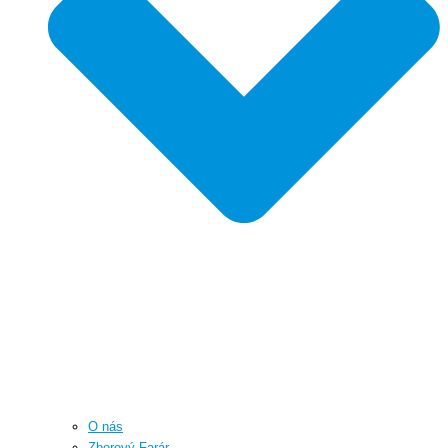
O nás
Zborový Farár