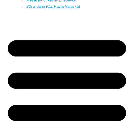
Mesačný cirkevný príspevok
2% z dane (OZ Pavla Valáška)