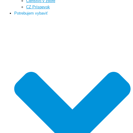
Členstvo v zbore
CZ Príspevok
Potrebujem vybaviť