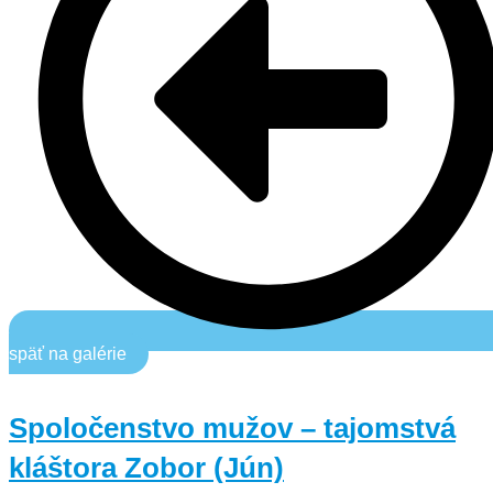
späť na galérie
Spoločenstvo mužov – tajomstvá
kláštora Zobor (Jún)