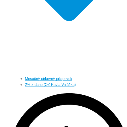
Mesačný cirkevný príspevok
2% z dane (OZ Pavla Valáška)