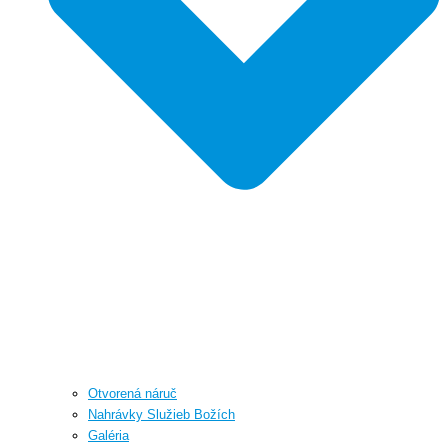
Otvorená náruč
Nahrávky Služieb Božích
Galéria