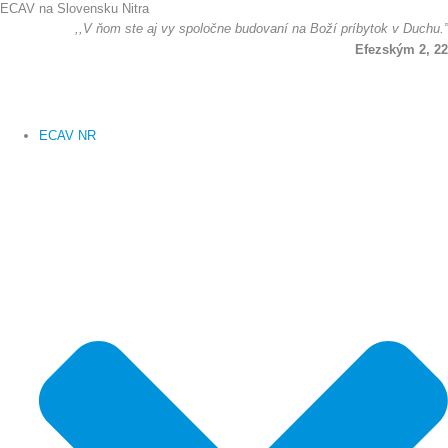
ECAV na Slovensku Nitra
Preskočiť
,,V ňom ste aj vy spoločne budovaní na Boží príbytok v Duchu.”
na
Efezským 2, 22
obsah
ECAV NR