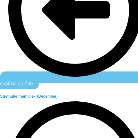
späť na galérie
Stretnutie mamičiek (December)