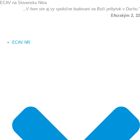
ECAV na Slovensku Nitra
Preskočiť
,,V ňom ste aj vy spoločne budovaní na Boží príbytok v Duchu.”
na
Efezským 2, 22
obsah
ECAV NR