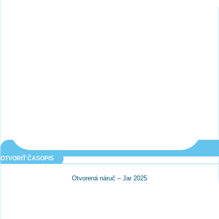
OTVORIŤ ČASOPIS
Otvorená náruč – Jar 2025