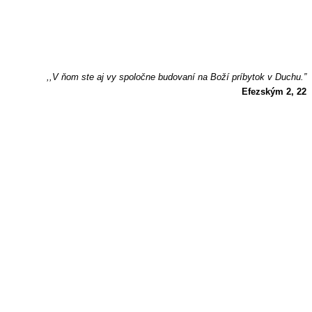
,,V ňom ste aj vy spoločne budovaní na Boží príbytok v Duchu.”
Efezským 2, 22