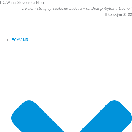
ECAV na Slovensku Nitra
Preskočiť
,,V ňom ste aj vy spoločne budovaní na Boží príbytok v Duchu.”
na
Efezským 2, 22
obsah
ECAV NR