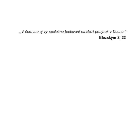
,,V ňom ste aj vy spoločne budovaní na Boží príbytok v Duchu.”
Efezským 2, 22