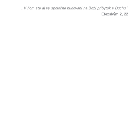
,,V ňom ste aj vy spoločne budovaní na Boží príbytok v Duchu.”
Efezským 2, 22