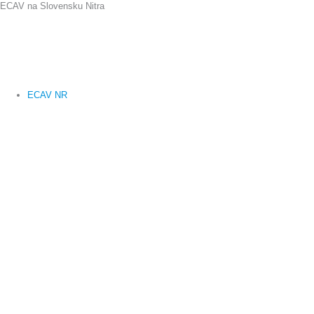
ECAV na Slovensku Nitra
Preskočiť
na
obsah
ECAV NR