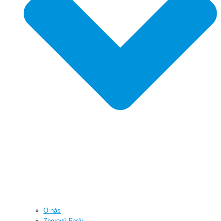
O nás
Zborový Farár