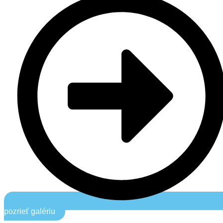
pozrieť galériu