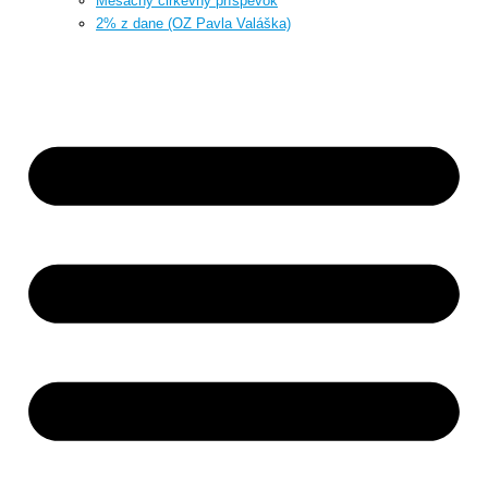
Mesačný cirkevný príspevok
2% z dane (OZ Pavla Valáška)