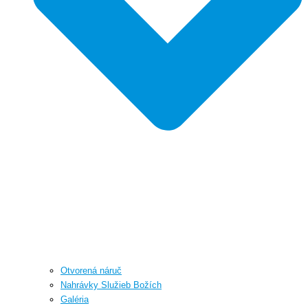
Otvorená náruč
Nahrávky Služieb Božích
Galéria