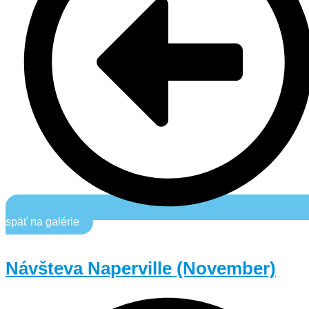
späť na galérie
Návšteva Naperville (November)