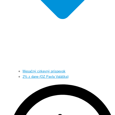
Mesačný cirkevný príspevok
2% z dane (OZ Pavla Valáška)