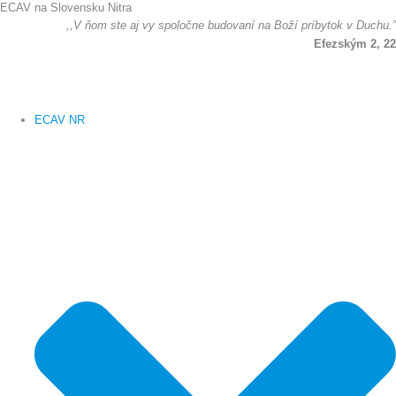
ECAV na Slovensku Nitra
Preskočiť
,,V ňom ste aj vy spoločne budovaní na Boží príbytok v Duchu.”
na
Efezským 2, 22
obsah
ECAV NR