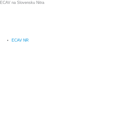
ECAV na Slovensku Nitra
Preskočiť
na
obsah
ECAV NR