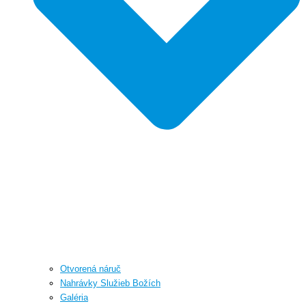
Otvorená náruč
Nahrávky Služieb Božích
Galéria