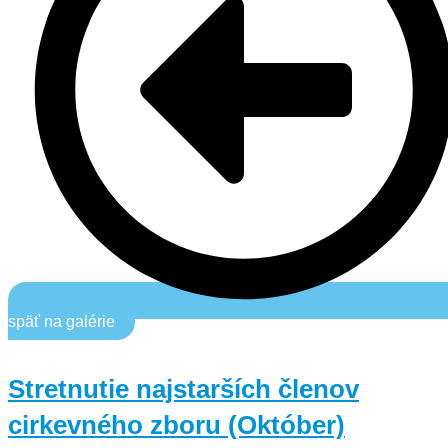
späť na galérie
Stretnutie najstarších členov
cirkevného zboru (Október)