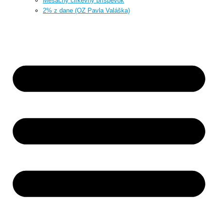
Mesačný cirkevný príspevok
2% z dane (OZ Pavla Valáška)