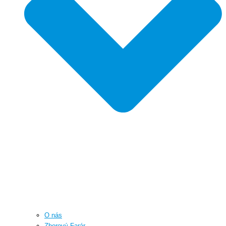
O nás
Zborový Farár