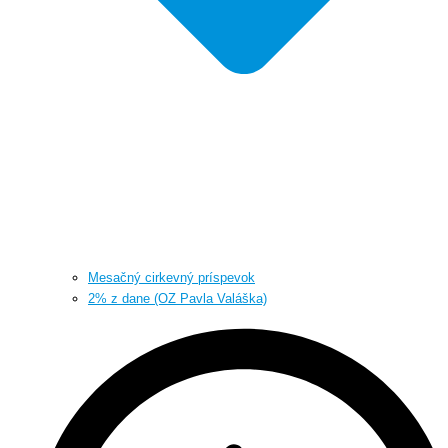
Mesačný cirkevný príspevok
2% z dane (OZ Pavla Valáška)