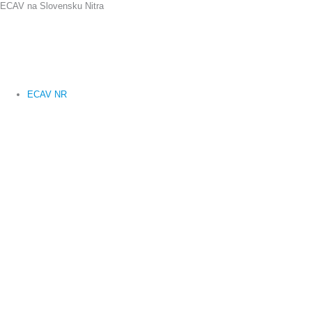
ECAV na Slovensku Nitra
Preskočiť
na
obsah
ECAV NR