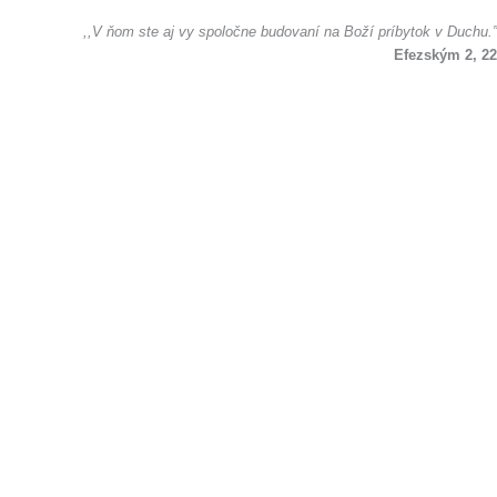
,,V ňom ste aj vy spoločne budovaní na Boží príbytok v Duchu.”
Efezským 2, 22