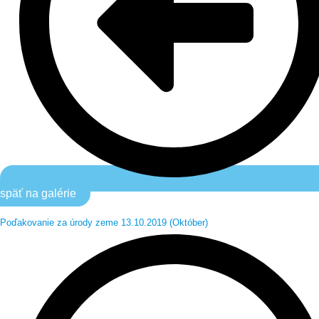
späť na galérie
Poďakovanie za úrody zeme 13.10.2019 (Október)