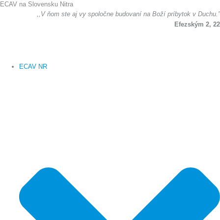
ECAV na Slovensku Nitra
Preskočiť
,,V ňom ste aj vy spoločne budovaní na Boží príbytok v Duchu.”
na
Efezským 2, 22
obsah
ECAV NR