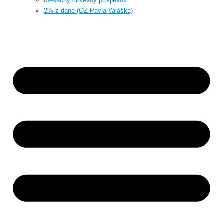
Mesačný cirkevný príspevok
2% z dane (OZ Pavla Valáška)