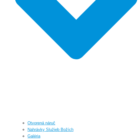
Otvorená náruč
Nahrávky Služieb Božích
Galéria