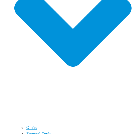
O nás
Zborový Farár