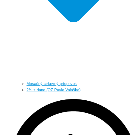
Mesačný cirkevný príspevok
2% z dane (OZ Pavla Valáška)