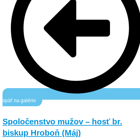
späť na galérie
Spoločenstvo mužov – hosť br.
biskup Hroboň (Máj)