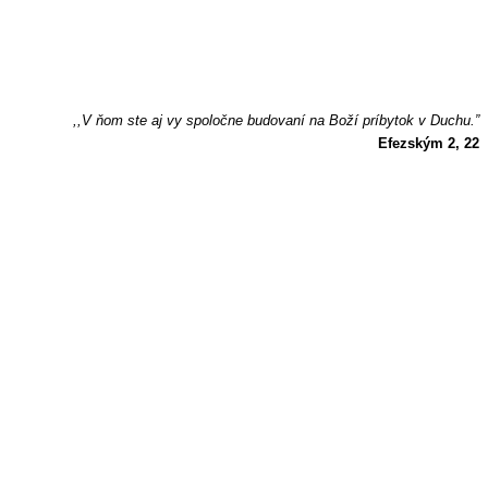
,,V ňom ste aj vy spoločne budovaní na Boží príbytok v Duchu.”
Efezským 2, 22