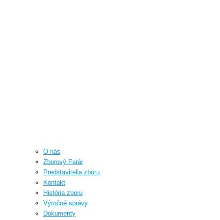
O nás
Zborový Farár
Predstavitelia zboru
Kontakt
História zboru
Výročné správy
Dokumenty