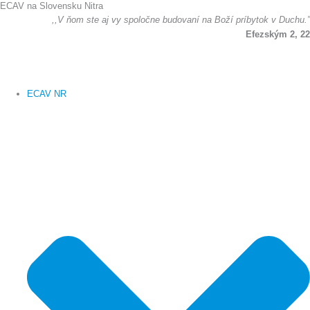
ECAV na Slovensku Nitra
Preskočiť
,,V ňom ste aj vy spoločne budovaní na Boží príbytok v Duchu.”
na
Efezským 2, 22
obsah
ECAV NR