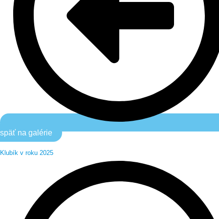
späť na galérie
Klubík v roku 2025