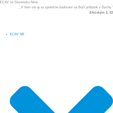
ECAV na Slovensku Nitra
Preskočiť
,,V ňom ste aj vy spoločne budovaní na Boží príbytok v Duchu.”
na
Efezským 2, 22
obsah
ECAV NR