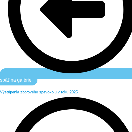
späť na galérie
Výstúpenia zborového spevokolu v roku 2025