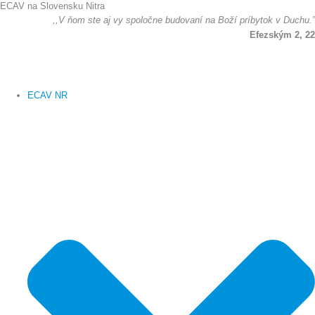
ECAV na Slovensku Nitra
Preskočiť
,,V ňom ste aj vy spoločne budovaní na Boží príbytok v Duchu.”
na
Efezským 2, 22
obsah
ECAV NR