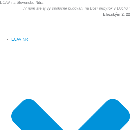
ECAV na Slovensku Nitra
Preskočiť
,,V ňom ste aj vy spoločne budovaní na Boží príbytok v Duchu.”
na
Efezským 2, 22
obsah
ECAV NR