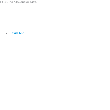
ECAV na Slovensku Nitra
Preskočiť
na
obsah
ECAV NR