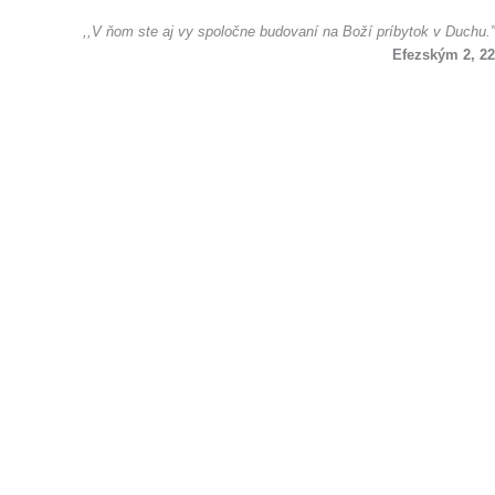
,,V ňom ste aj vy spoločne budovaní na Boží príbytok v Duchu.”
Efezským 2, 22