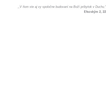
,,V ňom ste aj vy spoločne budovaní na Boží príbytok v Duchu.”
Efezským 2, 22