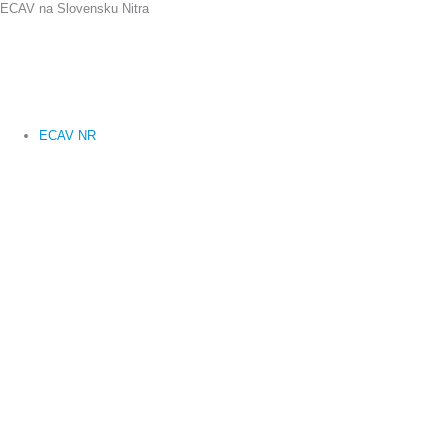
ECAV na Slovensku Nitra
Preskočiť
na
obsah
ECAV NR