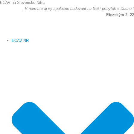
ECAV na Slovensku Nitra
Preskočiť
,,V ňom ste aj vy spoločne budovaní na Boží príbytok v Duchu.”
na
Efezským 2, 22
obsah
ECAV NR