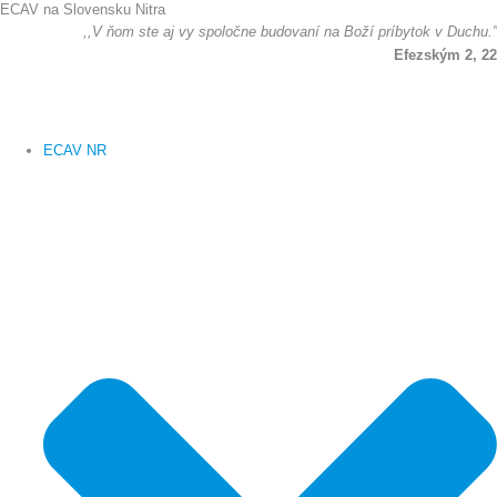
ECAV na Slovensku Nitra
Preskočiť
,,V ňom ste aj vy spoločne budovaní na Boží príbytok v Duchu.”
na
Efezským 2, 22
obsah
ECAV NR