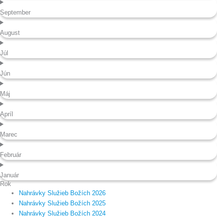
September
August
Júl
Jún
Máj
Apríl
Marec
Február
Január
Rok
Nahrávky Služieb Božích 2026
Nahrávky Služieb Božích 2025
Nahrávky Služieb Božích 2024