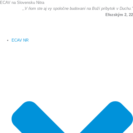
ECAV na Slovensku Nitra
Preskočiť
,,V ňom ste aj vy spoločne budovaní na Boží príbytok v Duchu.”
na
Efezským 2, 22
obsah
ECAV NR