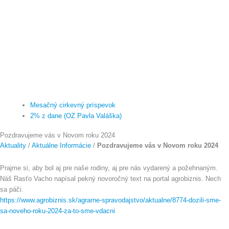
Mesačný cirkevný príspevok
2% z dane (OZ Pavla Valáška)
Pozdravujeme vás v Novom roku 2024
Aktuality
/
Aktuálne Informácie
/
Pozdravujeme vás v Novom roku 2024
Prajme si, aby bol aj pre naše rodiny, aj pre nás vydarený a požehnaným.
Náš Rasťo Vacho napísal pekný novoročný text na portal agrobiznis. Nech
sa páči.
https://www.agrobiznis.sk/agrarne-spravodajstvo/aktualne/8774-dozili-sme-
sa-noveho-roku-2024-za-to-sme-vdacni